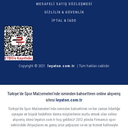
MESAFELİ SATIŞ SÖZLEŞMESİ
GİZLİLİK & GÜVENLİK
İPTAL & İADE
Copyright © 2021
leyaton.com.tr
| Tüm hakları saklıdır.
Türkiye'de Spor Malzemeleri'nde isminden bahsettiren online alışveriş
sitesi
leyaton.com.tr
Türkiye'de Spor Malzemeleri'nde isminden bahsettiren ve her zaman liderliğe
oynayan en büyük hedefinin daima müşterilerini mutlu etmek olan online
alışveriş sitesi leyaton.com.tr hoş geldiniz! 2012 yılında Firmamızı spor
sektördeki ihtiyaçlarını en geniş ürün yelpazesi ve en iyi hizmet kalitesiyle