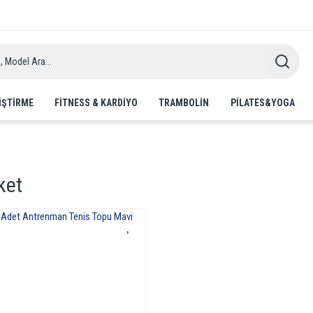
IŞTIRME
FITNESS & KARDIYO
TRAMBOLIN
PILATES&YOGA
ket