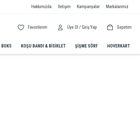
Hakkımızda
İletişim
Kampanyalar
Markalarımız
/
Favorilerim
Üye Ol
Giriş Yap
Sepetim
BOKS
KOŞU BANDI & BISIKLET
ŞIŞME SÖRF
HOVERKART