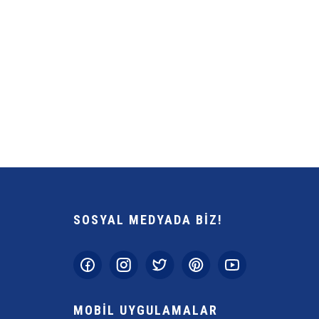
Bu ürüne ilk yorumu siz yapın!
Yorum Yaz
SOSYAL MEDYADA BİZ!
Gönder
MOBİL UYGULAMALAR