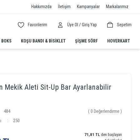
Hakkımızda
İletişim
Kampanyalar
Markalarımız
/
Favorilerim
Üye Ol
Giriş Yap
Sepetim
BOKS
KOŞU BANDI & BISIKLET
ŞIŞME SÖRF
HOVERKART
 Mekik Aleti Sit-Up Bar Ayarlanabilir
484
( 0 Değerlendirme )
ı
250
71,81 TL
den başlayan