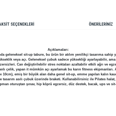
AKSİT SEÇENEKLERİ
ÖNERİLERİNİZ
Açıklamaları:
da geleneksel sit-up tabure, bu ürün bir atılım yenilikçi tasarıma sahip 
seklik veya açı. Geleneksel çubuk sadece yüksekliği ayarlayabilir, ama kaç
gzersizleri. Can değiştirilebilir stres noktaları azaltabilir etkili ağrı ve eg
manlı çelik, yapan it mümkün açı ayarlamak bu karın fitness ekipmanları. A
apı 10cm), emiş bir büyük alan daha genel sit-up, emme yapılan kalın k
i ve tasarım asılı çubuk üzerinde braketi. Kullanabilirsiniz ile Pilates h
pman oturuştan şınav, hip köprü egzersiz, düz destek, bacak, ups ve sit
rdüğünüz noktaları öneri formunu kullanarak tarafımıza iletebilirsiniz.