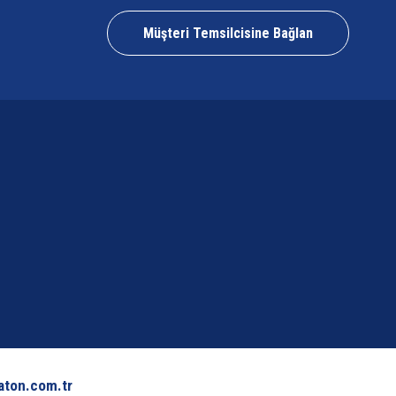
Müşteri Temsilcisine Bağlan
aton.com.tr