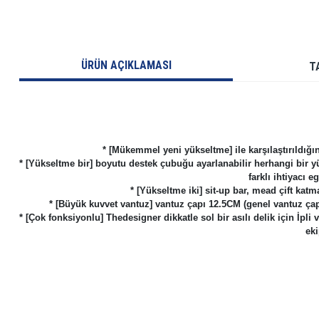
ÜRÜN AÇIKLAMASI
T
* [Mükemmel yeni yükseltme] ile karşılaştırıldığın
* [Yükseltme bir] boyutu destek çubuğu ayarlanabilir herhangi bir yük
farklı ihtiyacı e
* [Yükseltme iki] sit-up bar, mead çift kat
* [Büyük kuvvet vantuz] vantuz çapı 12.5CM (genel vantuz ç
* [Çok fonksiyonlu] Thedesigner dikkatle sol bir asılı delik için İpl
eki
Bu ürünün fiyat bilgisi, resim, ürün açıklamalarında ve diğer konularda yetersiz gö