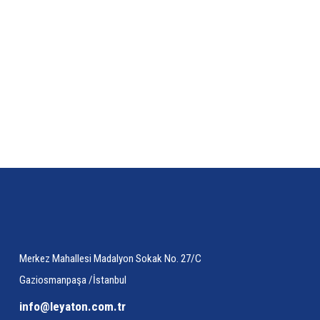
Görüş ve önerileriniz için teşekkür ederiz.
Ürün resmi kalitesiz, bozuk veya görüntülenemiyor.
Ürün açıklamasında eksik bilgiler bulunuyor.
Ürün bilgilerinde hatalar bulunuyor.
Ürün fiyatı diğer sitelerden daha pahalı.
Bu ürüne benzer farklı alternatifler olmalı.
Merkez Mahallesi Madalyon Sokak No. 27/C
Gaziosmanpaşa /İstanbul
info@leyaton.com.tr