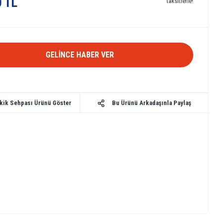
0 TL
taksitlerle!
GELİNCE HABER VER
Bu Ürünü Arkadaşınla Paylaş
kik Sehpası Ürünü Göster