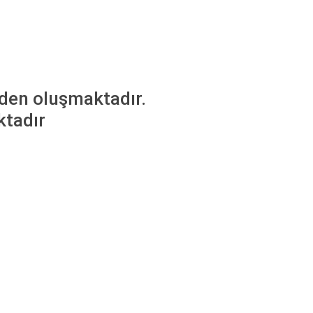
en oluşmaktadır.
tadır
rdüğünüz noktaları öneri formunu kullanarak tarafımıza iletebilirsiniz.
Bu ürüne ilk yorumu siz yapın!