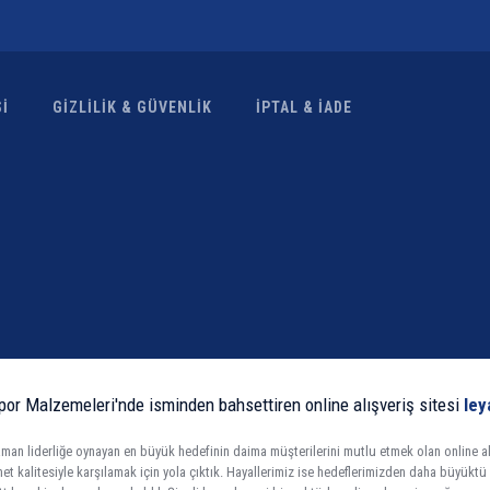
İ
GİZLİLİK & GÜVENLİK
İPTAL & İADE
por Malzemeleri'nde isminden bahsettiren online alışveriş sitesi
ley
an liderliğe oynayan en büyük hedefinin daima müşterilerini mutlu etmek olan online alış
zmet kalitesiyle karşılamak için yola çıktık. Hayallerimiz ise hedeflerimizden daha büyükt