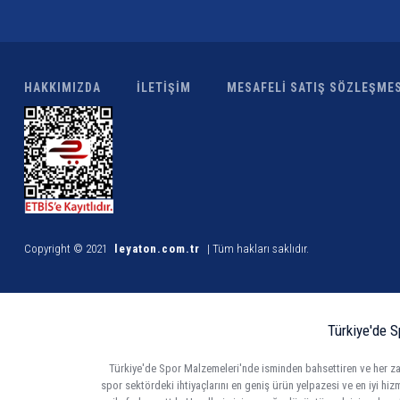
HAKKIMIZDA
İLETİŞİM
MESAFELİ SATIŞ SÖZLEŞMES
Copyright © 2021
leyaton.com.tr
| Tüm hakları saklıdır.
Türkiye'de S
Türkiye'de Spor Malzemeleri'nde isminden bahsettiren ve her zam
spor sektördeki ihtiyaçlarını en geniş ürün yelpazesi ve en iyi hi