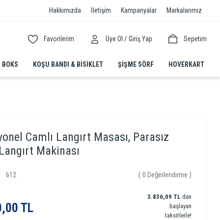
Hakkımızda
İletişim
Kampanyalar
Markalarımız
/
Favorilerim
Üye Ol
Giriş Yap
Sepetim
BOKS
KOŞU BANDI & BISIKLET
ŞIŞME SÖRF
HOVERKART
yonel Camlı Langırt Masası, Parasız
Langırt Makinası
612
( 0 Değerlendirme )
3.836,09 TL
den
,00 TL
başlayan
taksitlerle!