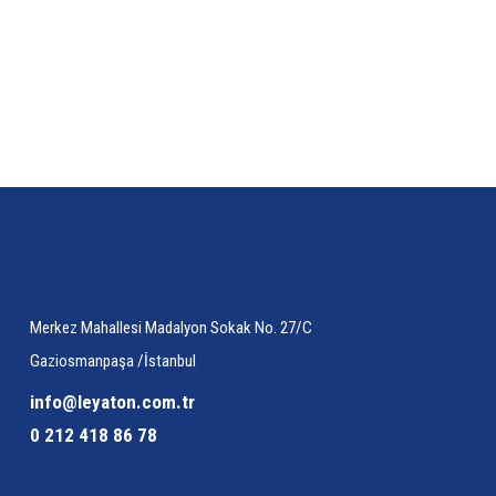
Ürün resmi kalitesiz, bozuk veya görüntülenemiyor.
Ürün açıklamasında eksik bilgiler bulunuyor.
Ürün bilgilerinde hatalar bulunuyor.
Ürün fiyatı diğer sitelerden daha pahalı.
Bu ürüne benzer farklı alternatifler olmalı.
Merkez Mahallesi Madalyon Sokak No. 27/C
Gaziosmanpaşa /İstanbul
info@leyaton.com.tr
0 212 418 86 78