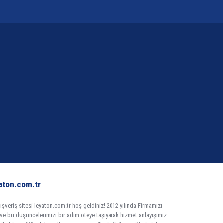
aton.com.tr
veriş sitesi leyaton.com.tr hoş geldiniz! 2012 yılında Firmamızı
ü ve bu düşüncelerimizi bir adım öteye taşıyarak hizmet anlayışımız