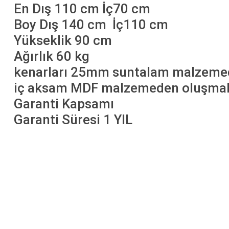
En Dış 110 cm İç70 cm
Boy Dış 140 cm İç110 cm
Yükseklik 90 cm
Ağırlık 60 kg
kenarları 25mm suntalam malzemed
iç aksam MDF malzemeden oluşmak
Garanti Kapsamı
Garanti Süresi 1 YIL
Bu ürünün fiyat bilgisi, resim, ürün açıklamalarında ve diğer konularda yetersiz gö
Görüş ve önerileriniz için teşekkür ederiz.