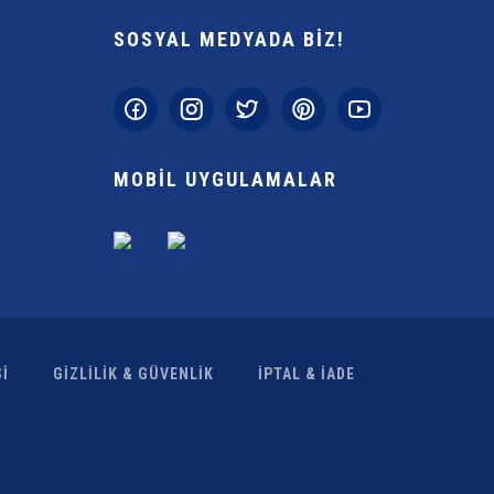
SOSYAL MEDYADA BİZ!
Gönder
MOBİL UYGULAMALAR
İ
GİZLİLİK & GÜVENLİK
İPTAL & İADE