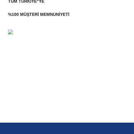
TÜM TÜRKİYE"YE
%100 MÜŞTERİ MEMNUNİYETİ
Bu ürünün fiyat bilgisi, resim, ürün açıklamalarında ve diğer konularda yetersiz gö
Görüş ve önerileriniz için teşekkür ederiz.
Ürün resmi kalitesiz, bozuk veya görüntülenemiyor.
Ürün açıklamasında eksik bilgiler bulunuyor.
Ürün bilgilerinde hatalar bulunuyor.
Ürün fiyatı diğer sitelerden daha pahalı.
Bu ürüne benzer farklı alternatifler olmalı.