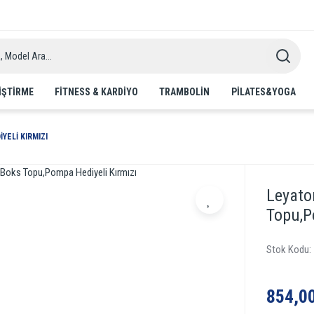
IŞTIRME
FITNESS & KARDIYO
TRAMBOLIN
PILATES&YOGA
ELI KIRMIZI
Leyato
Topu,P
Stok Kodu
854,0