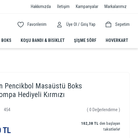
Hakkımızda
İletişim
Kampanyalar
Markalarımız
/
Favorilerim
Üye Ol
Giriş Yap
Sepetim
BOKS
KOŞU BANDI & BISIKLET
ŞIŞME SÖRF
HOVERKART
n Pencikbol Masaüstü Boks
ompa Hediyeli Kırmızı
454
( 0 Değerlendirme )
102,38 TL
den başlayan
0 TL
taksitlerle!