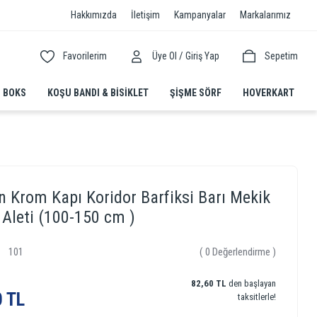
Hakkımızda
İletişim
Kampanyalar
Markalarımız
/
Favorilerim
Üye Ol
Giriş Yap
Sepetim
BOKS
KOŞU BANDI & BISIKLET
ŞIŞME SÖRF
HOVERKART
n Krom Kapı Koridor Barfiksi Barı Mekik
Aleti (100-150 cm )
101
( 0 Değerlendirme )
82,60 TL
den başlayan
0 TL
taksitlerle!