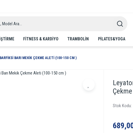
IŞTIRME
FITNESS & KARDIYO
TRAMBOLIN
PILATES&YOGA
ARFIKSI BARI MEKIK ÇEKME ALETI (100-150 CM )
Leyato
Çekme 
Stok Kodu
689,0