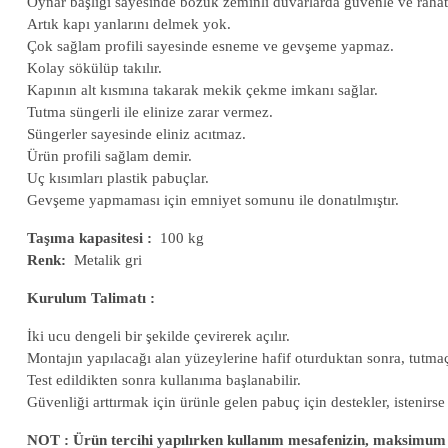
Oynar başlığı sayesinde bozuk zeminli duvarlarda güvenle ve rahatça
Artık kapı yanlarını delmek yok.
Çok sağlam profili sayesinde esneme ve gevşeme yapmaz.
Kolay sökülüp takılır.
Kapının alt kısmına takarak mekik çekme imkanı sağlar.
Tutma süngerli ile elinize zarar vermez.
Süngerler sayesinde eliniz acıtmaz.
Ürün profili sağlam demir.
Uç kısımları plastik pabuçlar.
Gevşeme yapmaması için emniyet somunu ile donatılmıştır.
Taşıma kapasitesi :
100 kg
Renk:
Metalik gri
Kurulum Talimatı :
İki ucu dengeli bir şekilde çevirerek açılır.
Montajın yapılacağı alan yüzeylerine hafif oturduktan sonra, tutmaçl
Test edildikten sonra kullanıma başlanabilir.
Güvenliği arttırmak için ürünle gelen pabuç için destekler, istenirse
NOT : Ürün tercihi yapılırken kullanım mesafenizin, maksimum 