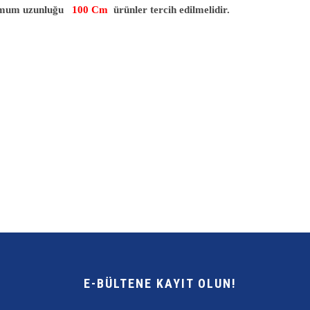
imum uzunluğu
100 Cm
ürünler tercih edilmelidir.
E-BÜLTENE KAYIT OLUN!