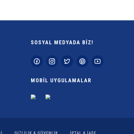
SOSYAL MEDYADA BİZ!
Gönder
MOBİL UYGULAMALAR
İ
GİZLİLİK & GÜVENLİK
İPTAL & İADE