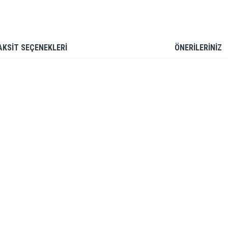
AKSİT SEÇENEKLERİ
ÖNERİLERİNİZ
rdüğünüz noktaları öneri formunu kullanarak tarafımıza iletebilirsiniz.
Bu ürüne ilk yorumu siz yapın!
Yorum Yaz