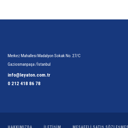
Bu ürüne benzer farklı alternatifler olmalı.
Merkez Mahallesi Madalyon Sokak No. 27/C
Gaziosmanpaşa /İstanbul
info@leyaton.com.tr
0 212 418 86 78
HAKKIMIZDA
İLETİŞİM
MESAFELİ SATIŞ SÖZLEŞMES