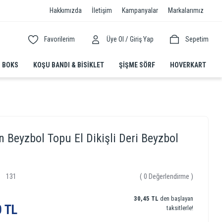
Hakkımızda
İletişim
Kampanyalar
Markalarımız
/
Favorilerim
Üye Ol
Giriş Yap
Sepetim
BOKS
KOŞU BANDI & BISIKLET
ŞIŞME SÖRF
HOVERKART
 Beyzbol Topu El Dikişli Deri Beyzbol
131
( 0 Değerlendirme )
30,45 TL
den başlayan
0 TL
taksitlerle!