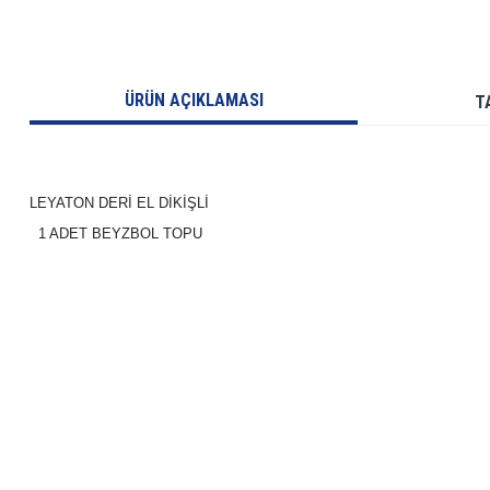
ÜRÜN AÇIKLAMASI
T
LEYATON DERİ EL DİKİŞLİ
  1 ADET BEYZBOL TOPU
Bu ürünün fiyat bilgisi, resim, ürün açıklamalarında ve diğer konularda yetersiz gö
Görüş ve önerileriniz için teşekkür ederiz.
Ürün resmi kalitesiz, bozuk veya görüntülenemiyor.
Ürün açıklamasında eksik bilgiler bulunuyor.
Ürün bilgilerinde hatalar bulunuyor.
Ürün fiyatı diğer sitelerden daha pahalı.