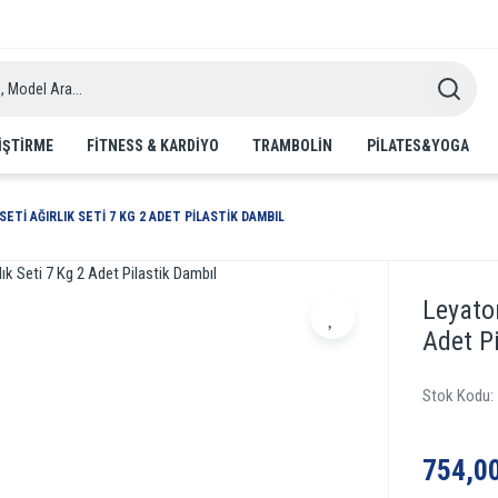
IŞTIRME
FITNESS & KARDIYO
TRAMBOLIN
PILATES&YOGA
SETI AĞIRLIK SETI 7 KG 2 ADET PILASTIK DAMBIL
Leyaton
Adet P
Stok Kodu
754,0