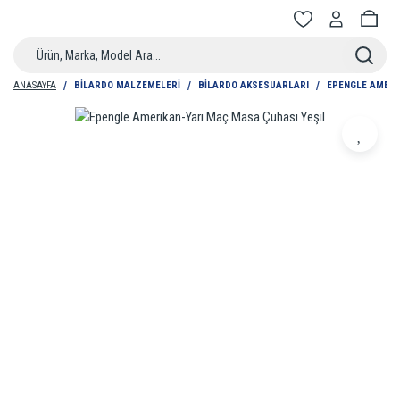
ANASAYFA
BILARDO MALZEMELERI
BILARDO AKSESUARLARI
EPENGLE AMERI