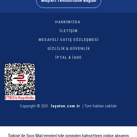
Müşteri Temsilcisine Bağlan
HAKKIMIZDA
İLETİŞİM
MESAFELİ SATIŞ SÖZLEŞMESİ
GİZLİLİK & GÜVENLİK
İPTAL & İADE
Copyright © 2021
leyaton.com.tr
| Tüm hakları saklıdır.
Türkiye'de Spor Malzemeleri'nde isminden bahsettiren online alışveriş