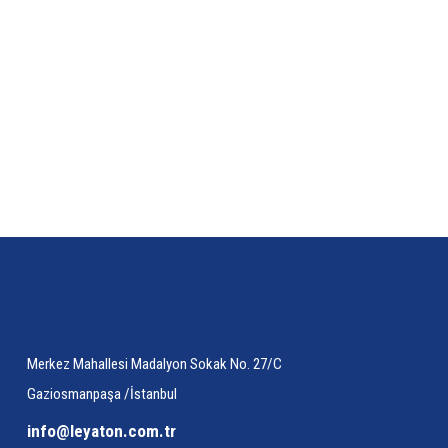
Bu ürünün fiyat bilgisi, resim, ürün açıklamalarında ve diğer konularda yetersiz gö
Görüş ve önerileriniz için teşekkür ederiz.
Ürün resmi kalitesiz, bozuk veya görüntülenemiyor.
Ürün açıklamasında eksik bilgiler bulunuyor.
Ürün bilgilerinde hatalar bulunuyor.
Ürün fiyatı diğer sitelerden daha pahalı.
Bu ürüne benzer farklı alternatifler olmalı.
Merkez Mahallesi Madalyon Sokak No. 27/C
Gaziosmanpaşa /İstanbul
info@leyaton.com.tr