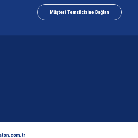
Müşteri Temsilcisine Bağlan
aton.com.tr