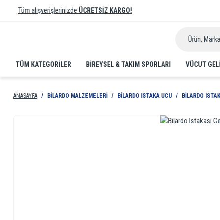
Tüm alışverişlerinizde
ÜCRETSİZ KARGO!
TÜM KATEGORİLER
BIREYSEL & TAKIM SPORLARI
VÜCUT GEL
ANASAYFA
BILARDO MALZEMELERI
BILARDO ISTAKA UCU
BILARDO ISTA