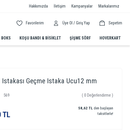
Hakkımızda
İletişim
Kampanyalar
Markalarımız
/
Favorilerim
Üye Ol
Giriş Yap
Sepetim
BOKS
KOŞU BANDI & BISIKLET
ŞIŞME SÖRF
HOVERKART
o Istakası Geçme Istaka Ucu12 mm
569
( 0 Değerlendirme )
58,62 TL
den başlayan
0 TL
taksitlerle!