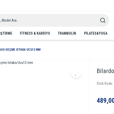
IŞTIRME
FITNESS & KARDIYO
TRAMBOLIN
PILATES&YOGA
KASI GEÇME ISTAKA UCU12 MM
Bilard
Stok Kodu
489,0