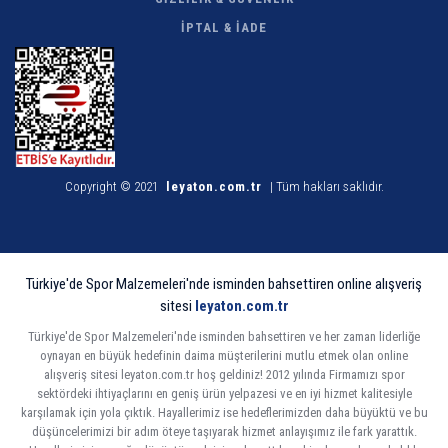
İPTAL & İADE
Copyright © 2021
leyaton.com.tr
| Tüm hakları saklıdır.
Türkiye'de Spor Malzemeleri'nde isminden bahsettiren online alışveriş
sitesi
leyaton.com.tr
Türkiye'de Spor Malzemeleri'nde isminden bahsettiren ve her zaman liderliğe
oynayan en büyük hedefinin daima müşterilerini mutlu etmek olan online
alışveriş sitesi leyaton.com.tr hoş geldiniz! 2012 yılında Firmamızı spor
sektördeki ihtiyaçlarını en geniş ürün yelpazesi ve en iyi hizmet kalitesiyle
karşılamak için yola çıktık. Hayallerimiz ise hedeflerimizden daha büyüktü ve bu
düşüncelerimizi bir adım öteye taşıyarak hizmet anlayışımız ile fark yarattık.