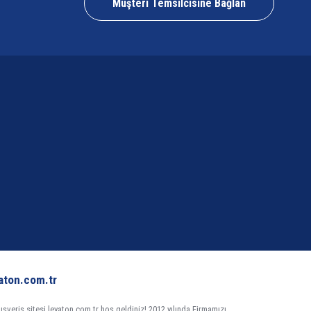
Müşteri Temsilcisine Bağlan
aton.com.tr
veriş sitesi leyaton.com.tr hoş geldiniz! 2012 yılında Firmamızı