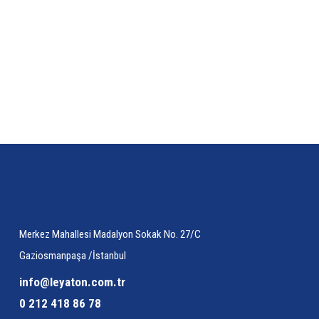
Ürün resmi kalitesiz, bozuk veya görüntülenemiyor.
Ürün açıklamasında eksik bilgiler bulunuyor.
Ürün bilgilerinde hatalar bulunuyor.
Ürün fiyatı diğer sitelerden daha pahalı.
Bu ürüne benzer farklı alternatifler olmalı.
Merkez Mahallesi Madalyon Sokak No. 27/C
Gaziosmanpaşa /İstanbul
info@leyaton.com.tr
0 212 418 86 78