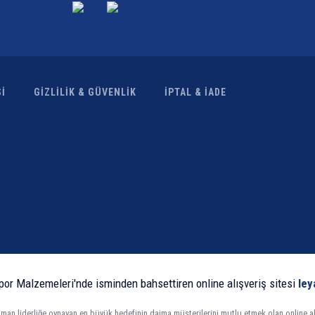
İ
GİZLİLİK & GÜVENLİK
İPTAL & İADE
por Malzemeleri'nde isminden bahsettiren online alışveriş sitesi
ley
an liderliğe oynayan en büyük hedefinin daima müşterilerini mutlu etmek olan online alış