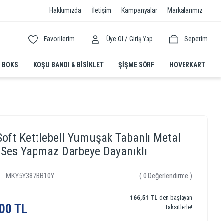
Hakkımızda
İletişim
Kampanyalar
Markalarımız
/
Favorilerim
Üye Ol
Giriş Yap
Sepetim
BOKS
KOŞU BANDI & BISIKLET
ŞIŞME SÖRF
HOVERKART
Soft Kettlebell Yumuşak Tabanlı Metal
Ses Yapmaz Darbeye Dayanıklı
MKY5Y387BB10Y
( 0 Değerlendirme )
166,51 TL
den başlayan
00 TL
taksitlerle!