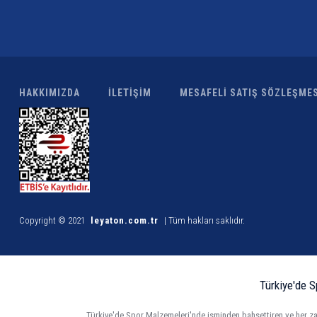
HAKKIMIZDA
İLETİŞİM
MESAFELİ SATIŞ SÖZLEŞMES
Copyright © 2021
leyaton.com.tr
| Tüm hakları saklıdır.
Türkiye'de S
Türkiye'de Spor Malzemeleri'nde isminden bahsettiren ve her zam