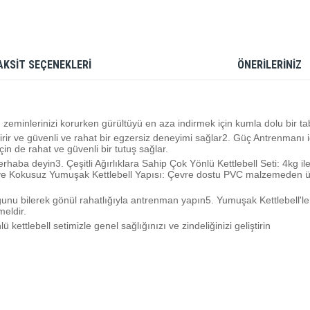
AKSİT SEÇENEKLERİ
ÖNERİLERİNİZ
zeminlerinizi korurken gürültüyü en aza indirmek için kumla dolu bir ta
 getirir ve güvenli ve rahat bir egzersiz deneyimi sağlar2. Güç Antrenma
çin de rahat ve güvenli bir tutuş sağlar.
ba deyin3. Çeşitli Ağırlıklara Sahip Çok Yönlü Kettlebell Seti: 4kg ile 
ı ve Kokusuz Yumuşak Kettlebell Yapısı: Çevre dostu PVC malzemeden üre
ğunu bilerek gönül rahatlığıyla antrenman yapın5. Yumuşak Kettlebell'l
eldir.
kettlebell setimizle genel sağlığınızı ve zindeliğinizi geliştirin
rdüğünüz noktaları öneri formunu kullanarak tarafımıza iletebilirsiniz.
Bu ürüne ilk yorumu siz yapın!