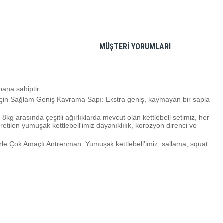
MÜŞTERİ YORUMLARI
bana sahiptir.
nı için Sağlam Geniş Kavrama Sapı: Ekstra geniş, kaymayan bir sapla
8kg arasında çeşitli ağırlıklarda mevcut olan kettlebell setimiz, her
tilen yumuşak kettlebell'imiz dayanıklılık, korozyon direnci ve
erle Çok Amaçlı Antrenman: Yumuşak kettlebell'imiz, sallama, squat