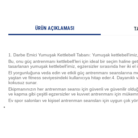
ÜRÜN AÇIKLAMASI
T
1. Darbe Emici Yumuşak Kettlebell Tabanı: Yumuşak kettlebell'imiz, 
Bu, onu güç antrenmanı kettlebell'leri için ideal bir seçim haline
tasarlanan yumuşak kettlebell'imiz, egzersizler sırasında her iki el i
El yorgunluğuna veda edin ve etkili güç antrenmanı seanslarına merha
yaştan ve fitness seviyesindeki kullanıcıya hitap eder.4. Dayanıkl
kokusuz sunar.
Ekipmanınızın her antrenman seansı için güvenli ve güvenilir oldu
ve kapma gibi çeşitli egzersizler ve kuvvet antrenmanı için mükemm
Ev spor salonları ve kişisel antrenman seansları için uygun çok yönlü 
Bu ürünün fiyat bilgisi, resim, ürün açıklamalarında ve diğer konularda yetersiz gö
Görüş ve önerileriniz için teşekkür ederiz.